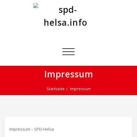
Skip
to
content
spd-helsa.info
offizielle Seite der SPD Helsa
Schalte
Navigation
Impressum
Startseite
Impressum
Impressum – SPD-Helsa