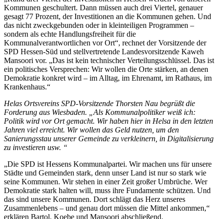
Kommunen geschultert. Dann müssen auch drei Viertel, genauer
gesagt 77 Prozent, der Investitionen an die Kommunen gehen. Und
das nicht zweckgebunden oder in kleinteiligen Programmen –
sondern als echte Handlungsfreiheit für die
Kommunalverantwortlichen vor Ort“, rechnet der Vorsitzende der
SPD Hessen-Süd und stellvertretende Landesvorsitzende Kaweh
Mansoori vor. „Das ist kein technischer Verteilungsschlüssel. Das ist
ein politisches Versprechen: Wir wollen die Orte stärken, an denen
Demokratie konkret wird – im Alltag, im Ehrenamt, im Rathaus, im
Krankenhaus.“
Helas Ortsvereins SPD-Vorsitzende Thorsten Nau begrüßt die
Forderung aus Wiesbaden. „Als Kommunalpolitiker weiß ich:
Politik wird vor Ort gemacht. Wir haben hier in Helsa in den letzten
Jahren viel erreicht. Wir wollen das Geld nutzen, um den
Sanierungsstau unserer Gemeinde zu verkleinern, in Digitalisierung
zu investieren usw. “
„Die SPD ist Hessens Kommunalpartei. Wir machen uns für unsere
Städte und Gemeinden stark, denn unser Land ist nur so stark wie
seine Kommunen. Wir stehen in einer Zeit großer Umbrüche. Wer
Demokratie stark halten will, muss ihre Fundamente schützen. Und
das sind unsere Kommunen. Dort schlägt das Herz unseres
Zusammenlebens – und genau dort müssen die Mittel ankommen,“
erklären Bartol, Koebe und Mansoori abschließend.