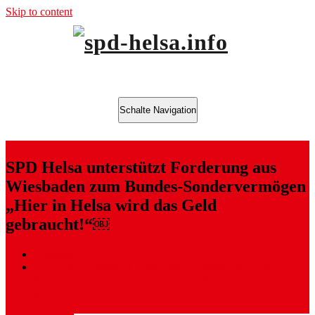
Skip to content
offizielle Seite der SPD Helsa
spd-helsa.info
Schalte Navigation
SPD Helsa unterstützt Forderung aus
Wiesbaden zum Bundes-Sondervermögen
„Hier in Helsa wird das Geld
gebraucht!“￼
Startseite
SPD Helsa unterstützt Forderung aus Wiesbaden zum
Bundes-Sondervermögen „Hier in Helsa wird das Geld
gebraucht!“￼