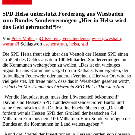
7. August 2025
SPD Helsa unterstützt Forderung aus Wiesbaden
zum Bundes-Sondervermögen „Hier in Helsa wird
das Geld gebraucht!“￼
Von
Peter Müller
in
Ortsverein
,
Verschiedenes
,
wieso, weshalb,
warum?!
Schlagwort
eschenstruth
,
helsa
,
spd
Die SPD Helsa freut sich über den Vorstoß der Hessen SPD einen
Großteil des Geldes aus dem 100-Milliarden-Sondervermögen an
die Kommunen weitergeben zu wollen. „Das ist ein wichtiges
Signal für uns Kommunen. Egal ob im Rathaus, Kindergarten, der
freiwilligen Feuerwehr oder anderen Vereinen. Hier vor Ort wird so
viel geleistet. Ich freue mich, dass das in Wiesbaden gesehen wird“,
erklärt der Vorsitzende des Ortsverein SPD Helsa Thorsten Nau.
„Wer die Hauptlast trägt, muss den Löwenanteil bekommen!“
Davon sind Hessens SPD-Landesvorsitzender Sören Bartol und
seine Generalsekretärin Dr. Josefine Koebe überzeugt. „Deshalb
fordern wir als Hessen SPD den Großteil der hessischen 7,4
Milliarden Euro aus dem 100-Milliarden-Euro-Sondervermögen des
Bundes an die Kommunen im Land weiterzugeben.“
„Rund drei Viertel der Investitionen in Hessen werden von unseren