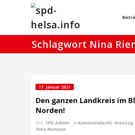
Skip
spd-hels
offizielle Seite
to
Beitr
content
Schlagwort Nina Ri
17. Januar 2021
Den ganzen Landkreis im B
Norden!
Von
SPD-Admin
in
Kommunalwahl
,
Kreistag
Nina Riemann