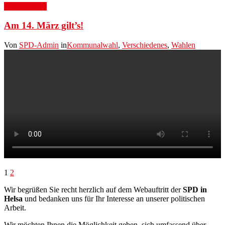
5. März 2021
Am 14. März gilt’s!
Von
SPD-Admin
in
Kommunalwahl
,
Verschiedenes
,
Wahlen
Beitragsnavigation
1
2
Wir begrüßen Sie recht herzlich auf dem Webauftritt der
SPD in
Helsa
und bedanken uns für Ihr Interesse an unserer politischen
Arbeit.
Wir möchten Ihnen die Möglichkeit geben, sich umfassend über