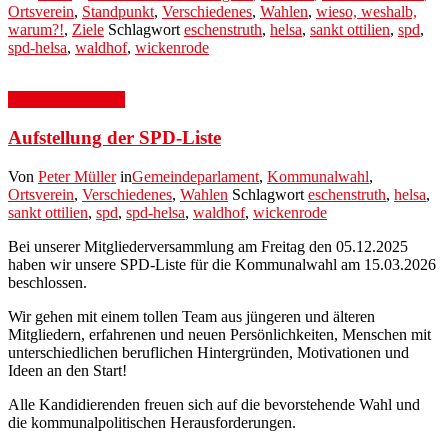
Ortsverein
,
Standpunkt
,
Verschiedenes
,
Wahlen
,
wieso, weshalb,
warum?!
,
Ziele
Schlagwort
eschenstruth
,
helsa
,
sankt ottilien
,
spd
,
spd-helsa
,
waldhof
,
wickenrode
7. Dezember 2025
Aufstellung der SPD-Liste
Von
Peter Müller
in
Gemeindeparlament
,
Kommunalwahl
,
Ortsverein
,
Verschiedenes
,
Wahlen
Schlagwort
eschenstruth
,
helsa
,
sankt ottilien
,
spd
,
spd-helsa
,
waldhof
,
wickenrode
Bei unserer Mitgliederversammlung am Freitag den 05.12.2025
haben wir unsere SPD-Liste für die Kommunalwahl am 15.03.2026
beschlossen.
Wir gehen mit einem tollen Team aus jüngeren und älteren
Mitgliedern, erfahrenen und neuen Persönlichkeiten, Menschen mit
unterschiedlichen beruflichen Hintergründen, Motivationen und
Ideen an den Start!
Alle Kandidierenden freuen sich auf die bevorstehende Wahl und
die kommunalpolitischen Herausforderungen.