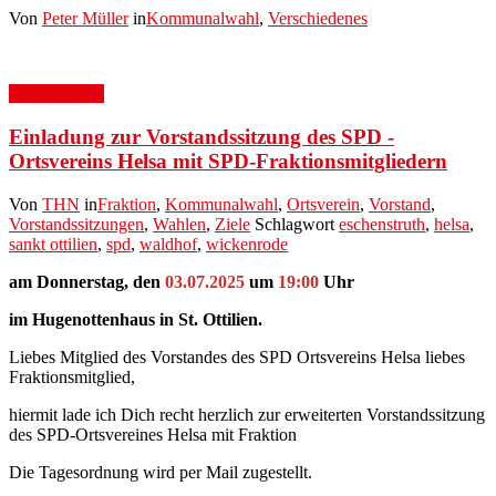
Von
Peter Müller
in
Kommunalwahl
,
Verschiedenes
19. Juni 2025
Einladung zur Vorstandssitzung des SPD -
Ortsvereins Helsa mit SPD-Fraktionsmitgliedern
Von
THN
in
Fraktion
,
Kommunalwahl
,
Ortsverein
,
Vorstand
,
Vorstandssitzungen
,
Wahlen
,
Ziele
Schlagwort
eschenstruth
,
helsa
,
sankt ottilien
,
spd
,
waldhof
,
wickenrode
am Donnerstag, den
03.07.2025
um
19:00
Uhr
im Hugenottenhaus in St. Ottilien.
Liebes Mitglied des Vorstandes des SPD Ortsvereins Helsa liebes
Fraktionsmitglied,
hiermit lade ich Dich recht herzlich zur erweiterten Vorstandssitzung
des SPD-Ortsvereines Helsa mit Fraktion
Die Tagesordnung wird per Mail zugestellt.