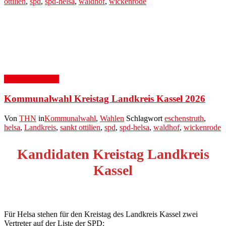
ottilien
,
spd
,
spd-helsa
,
waldhof
,
wickenrode
16. Februar 2026
Kommunalwahl Kreistag Landkreis Kassel 2026
Von
THN
in
Kommunalwahl
,
Wahlen
Schlagwort
eschenstruth
,
helsa
,
Landkreis
,
sankt ottilien
,
spd
,
spd-helsa
,
waldhof
,
wickenrode
Kandidaten Kreistag Landkreis
Kassel
Für Helsa stehen für den Kreistag des Landkreis Kassel zwei
Vertreter auf der Liste der SPD: