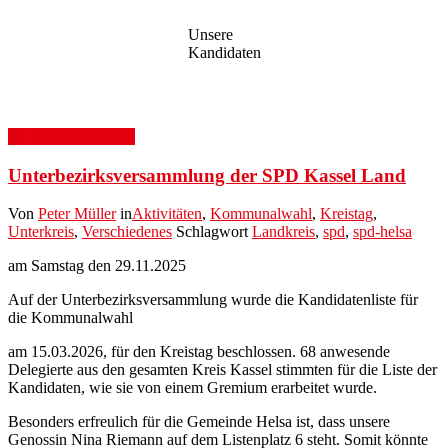
Unsere
Kandidaten
30. November 2025
Unterbezirksversammlung der SPD Kassel Land
Von
Peter Müller
in
Aktivitäten
,
Kommunalwahl
,
Kreistag
,
Unterkreis
,
Verschiedenes
Schlagwort
Landkreis
,
spd
,
spd-helsa
am Samstag den 29.11.2025
Auf der Unterbezirksversammlung wurde die Kandidatenliste für
die Kommunalwahl
am 15.03.2026, für den Kreistag beschlossen. 68 anwesende
Delegierte aus den gesamten Kreis Kassel stimmten für die Liste der
Kandidaten, wie sie von einem Gremium erarbeitet wurde.
Besonders erfreulich für die Gemeinde Helsa ist, dass unsere
Genossin Nina Riemann auf dem Listenplatz 6 steht. Somit könnte