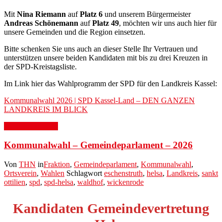
Mit
Nina Riemann
auf
Platz 6
und unserem Bürgermeister
Andreas Schönemann
auf
Platz 49
, möchten wir uns auch hier für
unsere Gemeinden und die Region einsetzen.
Bitte schenken Sie uns auch an dieser Stelle Ihr Vertrauen und
unterstützen unsere beiden Kandidaten mit bis zu drei Kreuzen in
der SPD-Kreistagsliste.
Im Link hier das Wahlprogramm der SPD für den Landkreis Kassel:
Kommunalwahl 2026 | SPD Kassel-Land – DEN GANZEN
LANDKREIS IM BLICK
16. Februar 2026
Kommunalwahl – Gemeindeparlament – 2026
Von
THN
in
Fraktion
,
Gemeindeparlament
,
Kommunalwahl
,
Ortsverein
,
Wahlen
Schlagwort
eschenstruth
,
helsa
,
Landkreis
,
sankt
ottilien
,
spd
,
spd-helsa
,
waldhof
,
wickenrode
Kandidaten Gemeindevertretung