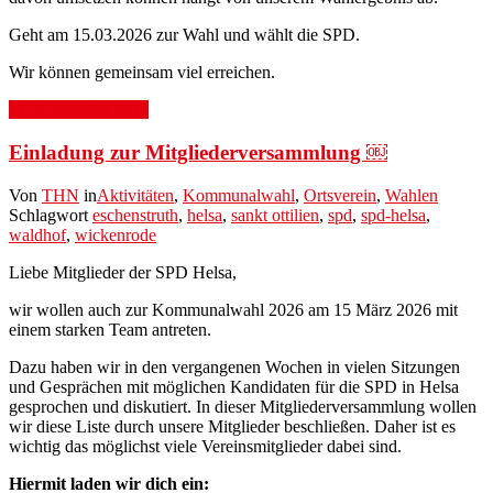
Geht am 15.03.2026 zur Wahl und wählt die SPD.
Wir können gemeinsam viel erreichen.
17. November 2025
Einladung zur Mitgliederversammlung ￼
Von
THN
in
Aktivitäten
,
Kommunalwahl
,
Ortsverein
,
Wahlen
Schlagwort
eschenstruth
,
helsa
,
sankt ottilien
,
spd
,
spd-helsa
,
waldhof
,
wickenrode
Liebe Mitglieder der SPD Helsa,
wir wollen auch zur Kommunalwahl 2026 am 15 März 2026 mit
einem starken Team antreten.
Dazu haben wir in den vergangenen Wochen in vielen Sitzungen
und Gesprächen mit möglichen Kandidaten für die SPD in Helsa
gesprochen und diskutiert. In dieser Mitgliederversammlung wollen
wir diese Liste durch unsere Mitglieder beschließen. Daher ist es
wichtig das möglichst viele Vereinsmitglieder dabei sind.
Hiermit laden wir dich ein: