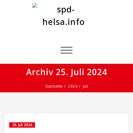
Skip
to
content
spd-helsa.info
offizielle Seite der SPD Helsa
Schalte
Navigation
Archiv 25. Juli 2024
Startseite
2024
Juli
25. Juli 2024