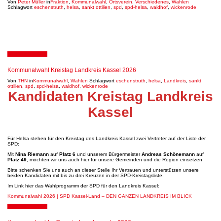
Von
Peter Müller
in
Fraktion
,
Kommunalwahl
,
Ortsverein
,
Verschiedenes
,
Wahlen
Schlagwort
eschenstruth
,
helsa
,
sankt ottilien
,
spd
,
spd-helsa
,
waldhof
,
wickenrode
16. Februar 2026
Kommunalwahl Kreistag Landkreis Kassel 2026
Von
THN
in
Kommunalwahl
,
Wahlen
Schlagwort
eschenstruth
,
helsa
,
Landkreis
,
sankt
ottilien
,
spd
,
spd-helsa
,
waldhof
,
wickenrode
Kandidaten Kreistag Landkreis
Kassel
Für Helsa stehen für den Kreistag des Landkreis Kassel zwei Vertreter auf der Liste der
SPD:
Mit
Nina Riemann
auf
Platz 6
und unserem Bürgermeister
Andreas Schönemann
auf
Platz 49
, möchten wir uns auch hier für unsere Gemeinden und die Region einsetzen.
Bitte schenken Sie uns auch an dieser Stelle Ihr Vertrauen und unterstützen unsere
beiden Kandidaten mit bis zu drei Kreuzen in der SPD-Kreistagsliste.
Im Link hier das Wahlprogramm der SPD für den Landkreis Kassel:
Kommunalwahl 2026 | SPD Kassel-Land – DEN GANZEN LANDKREIS IM BLICK
16. Februar 2026