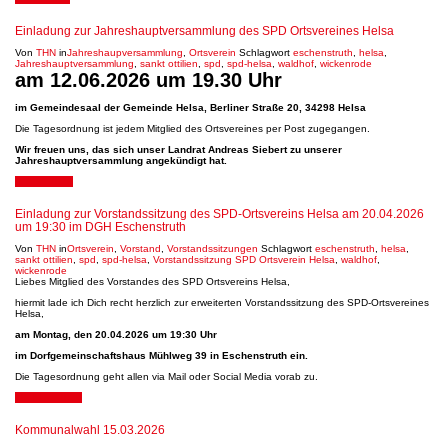
Einladung zur Jahreshauptversammlung des SPD Ortsvereines Helsa
Von
THN
in
Jahreshaupversammlung
,
Ortsverein
Schlagwort
eschenstruth
,
helsa
,
Jahreshauptversammlung
,
sankt ottilien
,
spd
,
spd-helsa
,
waldhof
,
wickenrode
am 12.06.2026 um 19.30 Uhr
im Gemeindesaal der Gemeinde Helsa, Berliner Straße 20, 34298 Helsa
Die Tagesordnung ist jedem Mitglied des Ortsvereines per Post zugegangen.
Wir freuen uns, das sich unser Landrat Andreas Siebert zu unserer
Jahreshauptversammlung angekündigt hat.
9. April 2026
Einladung zur Vorstandssitzung des SPD-Ortsvereins Helsa am 20.04.2026
um 19:30 im DGH Eschenstruth
Von
THN
in
Ortsverein
,
Vorstand
,
Vorstandssitzungen
Schlagwort
eschenstruth
,
helsa
,
sankt ottilien
,
spd
,
spd-helsa
,
Vorstandssitzung SPD Ortsverein Helsa
,
waldhof
,
wickenrode
Liebes Mitglied des Vorstandes des SPD Ortsvereins Helsa,
hiermit lade ich Dich recht herzlich zur erweiterten Vorstandssitzung des SPD-Ortsvereines
Helsa,
am Montag, den 20.04.2026 um 19:30 Uhr
im Dorfgemeinschaftshaus Mühlweg 39 in Eschenstruth ein.
Die Tagesordnung geht allen via Mail oder Social Media vorab zu.
18. März 2026
Kommunalwahl 15.03.2026