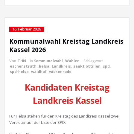
16. Februar 2026
Kommunalwahl Kreistag Landkreis
Kassel 2026
Von
THN
in
Kommunalwahl
,
Wahlen
Schlagwort
eschenstruth
,
helsa
,
Landkreis
,
sankt ottilien
,
spd
,
spd-helsa
,
waldhof
,
wickenrode
Kandidaten Kreistag
Landkreis Kassel
Für Helsa stehen für den Kreistag des Landkreis Kassel zwei
Vertreter auf der Liste der SPD: