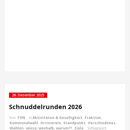
26. Dezember 2025
Schnuddelrunden 2026
Von
THN
in
Aktivitäten & Geselligkeit
,
Fraktion
,
Kommunalwahl
,
Ortsverein
,
Standpunkt
,
Verschiedenes
,
Wahlen
,
wieso, weshalb, warum?!
,
Ziele
Schlagwort