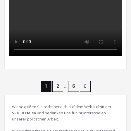
Beitragsnavigation
1
2
6
…
Wir begrüßen Sie recht herzlich auf dem Webauftritt der
SPD in Helsa
und bedanken uns für Ihr Interesse an
unserer politischen Arbeit.
Wir möchten Ihnen die Möglichkeit geben, sich umfassend