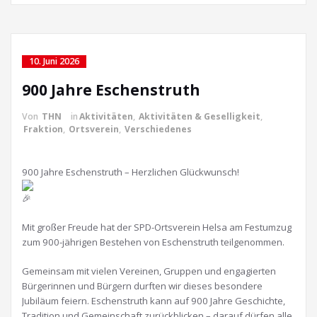
10. Juni 2026
900 Jahre Eschenstruth
Von
THN
in
Aktivitäten
,
Aktivitäten & Geselligkeit
,
Fraktion
,
Ortsverein
,
Verschiedenes
900 Jahre Eschenstruth – Herzlichen Glückwunsch!
Mit großer Freude hat der SPD-Ortsverein Helsa am Festumzug
zum 900-jährigen Bestehen von Eschenstruth teilgenommen.
Gemeinsam mit vielen Vereinen, Gruppen und engagierten
Bürgerinnen und Bürgern durften wir dieses besondere
Jubiläum feiern. Eschenstruth kann auf 900 Jahre Geschichte,
Tradition und Gemeinschaft zurückblicken – darauf dürfen alle