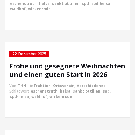
eschenstruth
,
helsa
,
sankt ottilien
,
spd
,
spd-helsa
,
waldhof
,
wickenrode
22. Dezember 2025
Frohe und gesegnete Weihnachten
und einen guten Start in 2026
Von
THN
in
Fraktion
,
Ortsverein
,
Verschiedenes
Schlagwort
eschenstruth
,
helsa
,
sankt ottilien
,
spd
,
spd-helsa
,
waldhof
,
wickenrode