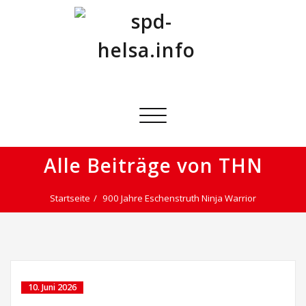
Skip
to
content
spd-helsa.info
offizielle Seite der SPD Helsa
Schalte
Navigation
Alle Beiträge von THN
Startseite
900 Jahre Eschenstruth Ninja Warrior
10. Juni 2026