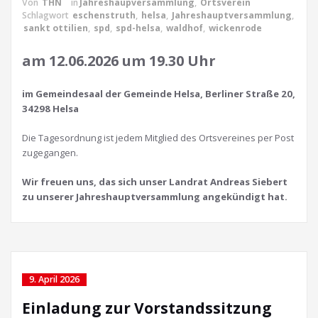
Von
THN
in
Jahreshaupversammlung
,
Ortsverein
Schlagwort
eschenstruth
,
helsa
,
Jahreshauptversammlung
,
sankt ottilien
,
spd
,
spd-helsa
,
waldhof
,
wickenrode
am 12.06.2026 um 19.30 Uhr
im Gemeindesaal der Gemeinde Helsa, Berliner Straße 20,
34298 Helsa
Die Tagesordnung ist jedem Mitglied des Ortsvereines per Post
zugegangen.
Wir freuen uns, das sich unser Landrat Andreas Siebert
zu unserer Jahreshauptversammlung angekündigt hat.
9. April 2026
Einladung zur Vorstandssitzung