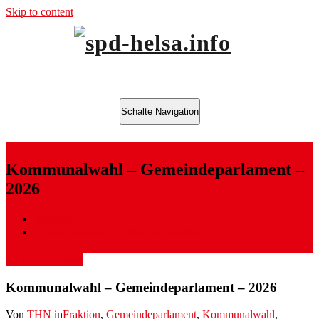
Skip to content
offizielle Seite der SPD Helsa
spd-helsa.info
Schalte Navigation
Kommunalwahl – Gemeindeparlament –
2026
Startseite
Kommunalwahl – Gemeindeparlament – 2026
16. Februar 2026
Kommunalwahl – Gemeindeparlament – 2026
Von
THN
in
Fraktion
,
Gemeindeparlament
,
Kommunalwahl
,