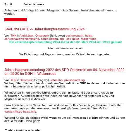
Top 8 Verschiedenes
Anfragen und Anträge können Fristgerecht laut Satzung beim Vorstand eingereicht
werden.
27. Januar 2024
SAVE the DATE -> Jahreshauptversammlung 2024
Von
THN
in
Aktivitäten
,
Ortsverein
Schlagwort
eschenstruth
,
helsa
,
Jahreshauptversammlung
,
sankt ottilien
,
spd
,
spd-helsa
,
wickenrode
Die Jahreshauptversammlung 2024 ist für den 02. März 2024 um 19:30 geplant
Bitte den Termin vormerken.
Die Einladung und Tagesordnung werden Zeitnah bekannt gegeben.
30. Oktober 2022
Jahreshaupversammlung 2022 des SPD Ortsverein am 04. November 2022
um 19:30 im DGH in Wickenrode
Von
THN
in
Ortsverein
Schlagwort
Jahreshauptversammlung
Wir begrüßen Sie recht herzlich auf dem Webauftritt der
SPD in Helsa
und bedanken uns
für Ihr Interesse an unserer politischen Arbeit.
Wir möchten Ihnen die Möglichkeit geben, sich umfassend über unsere Arbeit zu
informieren. Außerdem stellen wir Ihnen hier die gewählten Vertreter der SPD und
Mitglieder unserer Fraktion vor.
Demokratie lebt vom Mitmachen, wir sind daher für Ihre Vorschläge, Kritik und Lob offen
und freuen uns auf den Austausch mit Ihnen! Wir freuen uns auf Ihre Mail an
fraktion@spd-helsa.info
.
Wir sind für Sie die richtige Wahl, wenn es um die Interessen der Bürgerinnen und Bürger
der Gemeinde Helsa geht!
Dafür treten wir ein