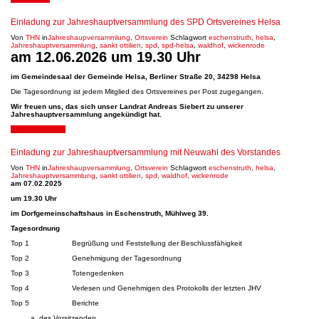
Einladung zur Jahreshauptversammlung des SPD Ortsvereines Helsa
Von
THN
in
Jahreshaupversammlung
,
Ortsverein
Schlagwort
eschenstruth
,
helsa
,
Jahreshauptversammlung
,
sankt ottilien
,
spd
,
spd-helsa
,
waldhof
,
wickenrode
am 12.06.2026 um 19.30 Uhr
im Gemeindesaal der Gemeinde Helsa, Berliner Straße 20, 34298 Helsa
Die Tagesordnung ist jedem Mitglied des Ortsvereines per Post zugegangen.
Wir freuen uns, das sich unser Landrat Andreas Siebert zu unserer
Jahreshauptversammlung angekündigt hat.
17. Januar 2025
Einladung zur Jahreshauptversammlung mit Neuwahl des Vorstandes
Von
THN
in
Jahreshaupversammlung
,
Ortsverein
Schlagwort
eschenstruth
,
helsa
,
Jahreshauptversammlung
,
sankt ottilien
,
spd
,
waldhof
,
wickenrode
am 07.02.2025
um 19.30 Uhr
im Dorfgemeinschaftshaus in Eschenstruth, Mühlweg 39.
Tagesordnung
Top 1 Begrüßung und Feststellung der Beschlussfähigkeit
Top 2 Genehmigung der Tagesordnung
Top 3 Totengedenken
Top 4 Verlesen und Genehmigen des Protokolls der letzten JHV
Top 5 Berichte
des Vorsitzenden