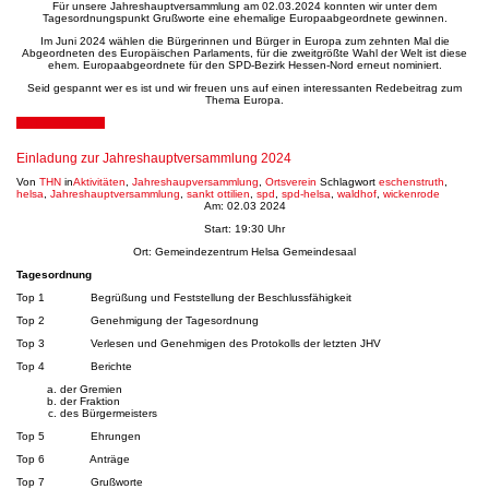
Für unsere Jahreshauptversammlung am 02.03.2024 konnten wir unter dem
Tagesordnungspunkt Grußworte eine ehemalige Europaabgeordnete gewinnen.
Im Juni 2024 wählen die Bürgerinnen und Bürger in Europa zum zehnten Mal die
Abgeordneten des Europäischen Parlaments, für die zweitgrößte Wahl der Welt ist diese
ehem. Europaabgeordnete für den SPD-Bezirk Hessen-Nord erneut nominiert.
Seid gespannt wer es ist und wir freuen uns auf einen interessanten Redebeitrag zum
Thema Europa.
14. Februar 2024
Einladung zur Jahreshauptversammlung 2024
Von
THN
in
Aktivitäten
,
Jahreshaupversammlung
,
Ortsverein
Schlagwort
eschenstruth
,
helsa
,
Jahreshauptversammlung
,
sankt ottilien
,
spd
,
spd-helsa
,
waldhof
,
wickenrode
Am: 02.03 2024
Start: 19:30 Uhr
Ort: Gemeindezentrum Helsa Gemeindesaal
Tagesordnung
Top 1 Begrüßung und Feststellung der Beschlussfähigkeit
Top 2 Genehmigung der Tagesordnung
Top 3 Verlesen und Genehmigen des Protokolls der letzten JHV
Top 4 Berichte
der Gremien
der Fraktion
des Bürgermeisters
Top 5 Ehrungen
Top 6 Anträge
Top 7 Grußworte