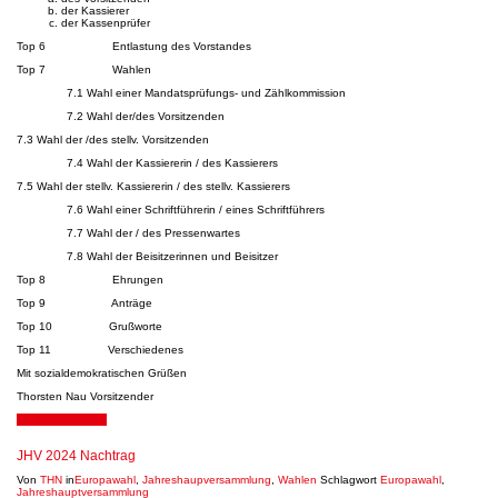
der Kassierer
der Kassenprüfer
Top 6 Entlastung des Vorstandes
Top 7 Wahlen
7.1 Wahl einer Mandatsprüfungs- und Zählkommission
7.2 Wahl der/des Vorsitzenden
7.3 Wahl der /des stellv. Vorsitzenden
7.4 Wahl der Kassiererin / des Kassierers
7.5 Wahl der stellv. Kassiererin / des stellv. Kassierers
7.6 Wahl einer Schriftführerin / eines Schriftführers
7.7 Wahl der / des Pressenwartes
7.8 Wahl der Beisitzerinnen und Beisitzer
Top 8 Ehrungen
Top 9 Anträge
Top 10 Grußworte
Top 11 Verschiedenes
Mit sozialdemokratischen Grüßen
Thorsten Nau Vorsitzender
24. Februar 2024
JHV 2024 Nachtrag
Von
THN
in
Europawahl
,
Jahreshaupversammlung
,
Wahlen
Schlagwort
Europawahl
,
Jahreshauptversammlung